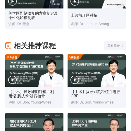
美学区即刻修复的方案制定及
上颌前牙区种植
个性化印模制取
讲师: Dr. 董奎
讲师: Dr. Jeon, In-Seong
相关推荐课程
查看更多
VIP畅看
VIP畅看
【手术】拔牙即刻种植并利
【手术】拔牙即刻种植并进行
用“香肠技术”进行植骨
GBR
讲师: Dr. Son, Young-Whee
讲师: Dr. Son, Young-Whee