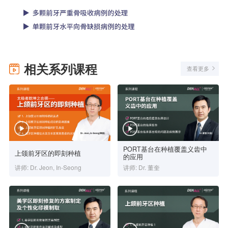
相关系列课程
查看更多
PORT基台在种植覆盖义齿中
上颌前牙区的即刻种植
的应用
讲师: Dr. Jeon, In-Seong
讲师: Dr. 董奎