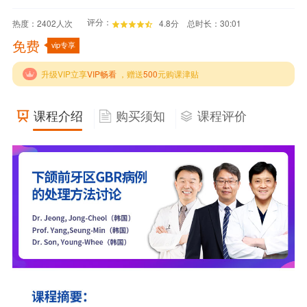
评分：
热度：
2402
人次
4.8分
总时长：30:01
免费
vip专享
升级VIP立享
VIP畅看
，赠送
500
元购课津贴
课程介绍
购买须知
课程评价