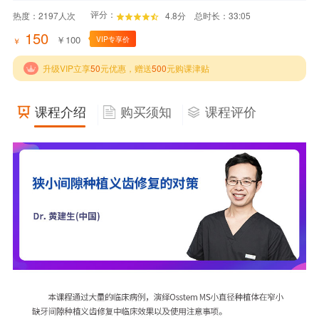
评分：
热度：
2197
人次
4.8分
总时长：33:05
150
￥
100
VIP专享价
￥
升级VIP立享
50
元优惠，赠送
500
元购课津贴
课程介绍
购买须知
课程评价