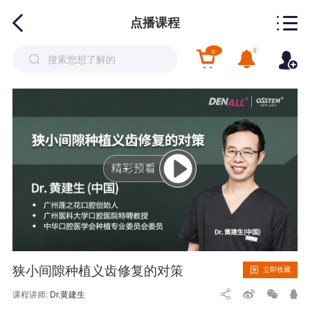
点播课程
0
0
狭小间隙种植义齿修复的对策
立即收藏
课程讲师:
Dr.黄建生