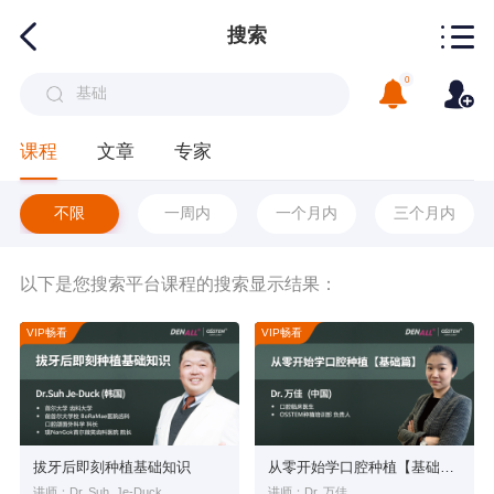
搜索
0
课程
文章
专家
不限
一周内
一个月内
三个月内
以下是您搜索平台课程的搜索显示结果：
VIP畅看
VIP畅看
拔牙后即刻种植基础知识
从零开始学口腔种植【基础篇】
讲师：Dr. Suh, Je-Duck
讲师：Dr. 万佳