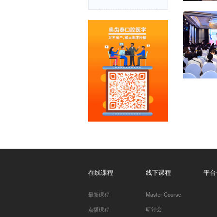
奥齿泰年会/
年会操作班/
精彩回顾