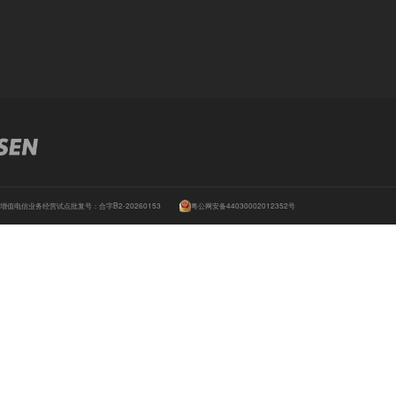
线下课程
平台专家
病例大赛
ster Course
讨会
齿泰年会
齿泰峰会