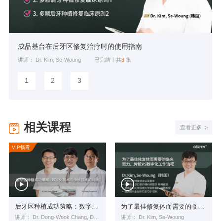
成品基台在后牙区修复治疗时的使用指南
讲师： Dr. Kim, Se-Woung
已完结丨共
3
集
1
2
3
相关课程
查看更多 >
VIP畅看
后牙区种植成功策略：数字化技术与传统技术的对比
为了最佳修复体而需要的临床 努力...传统VS数字化工作流程
讲师： Dr. Dong-Wook Chang, Dr. Kim, Se-Woung, Dr. Park, Hwee-Woong
讲师： Dr. Kim, Se-Woung