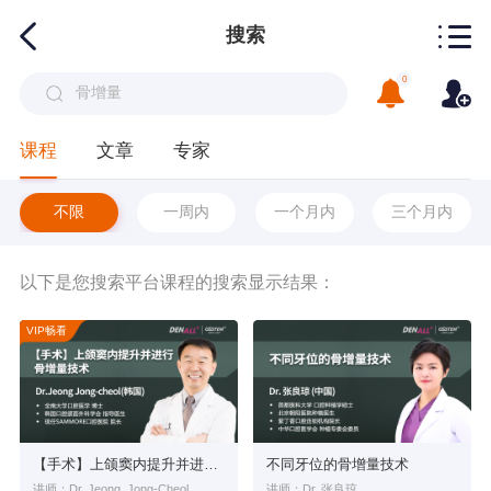
搜索
0
课程
文章
专家
不限
一周内
一个月内
三个月内
以下是您搜索平台课程的搜索显示结果：
VIP畅看
【手术】上颌窦内提升并进行骨增量技术
不同牙位的骨增量技术
讲师：Dr. Jeong, Jong-Cheol
讲师：Dr. 张良琼