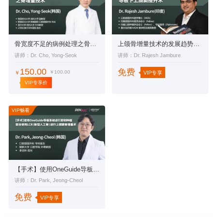
骨宽度不足的病例处理之骨增量技术
上颌骨增量技术的发展趋势：导板下上颌窦提升术
讲师：Dr. Cho, Yong-Seok
讲师：Dr. Rajesh Jambure
150.00
免费
￥100.00
VIP专享
￥
VIP专享价
VIP畅看
【手术】使用OneGuide导板系统进行即刻种植联合使用LCR（新型人工骨）进行上颌窦骨增量术
讲师：Dr. Park, Jeong-Cheol
免费
VIP专享